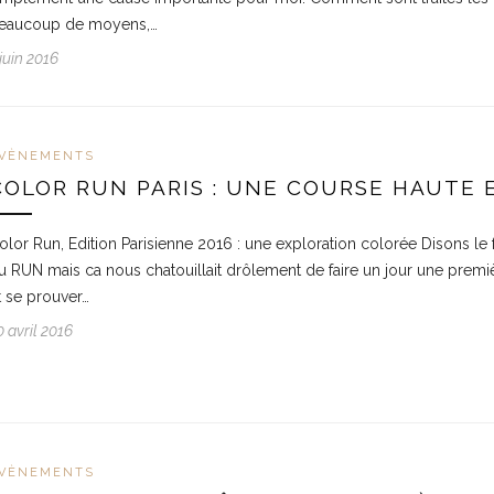
eaucoup de moyens,…
 juin 2016
VÈNEMENTS
COLOR RUN PARIS : UNE COURSE HAUTE
olor Run, Edition Parisienne 2016 : une exploration colorée Disons 
u RUN mais ca nous chatouillait drôlement de faire un jour une premiè
t se prouver…
0 avril 2016
VÈNEMENTS