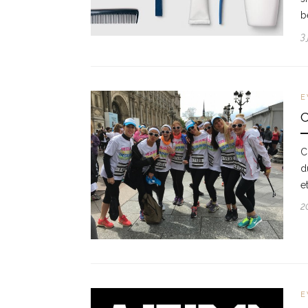
b
3
E
C
d
e
2
E