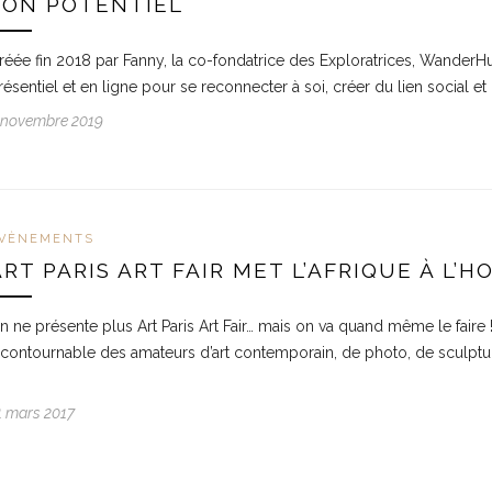
SON POTENTIEL
réée fin 2018 par Fanny, la co-fondatrice des Exploratrices, WanderH
résentiel et en ligne pour se reconnecter à soi, créer du lien social et 
 novembre 2019
VÈNEMENTS
ART PARIS ART FAIR MET L’AFRIQUE À L’
n ne présente plus Art Paris Art Fair… mais on va quand même le faire ! 
ncontournable des amateurs d’art contemporain, de photo, de sculpt
1 mars 2017