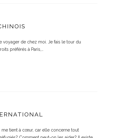
CHINOIS
e voyager de chez moi. Je fais le tour du
oits préférés à Paris,…
NTERNATIONAL
qui me tient à cœur, car elle concerne tout
éfugiés? Comment peut-on les aider? Il existe