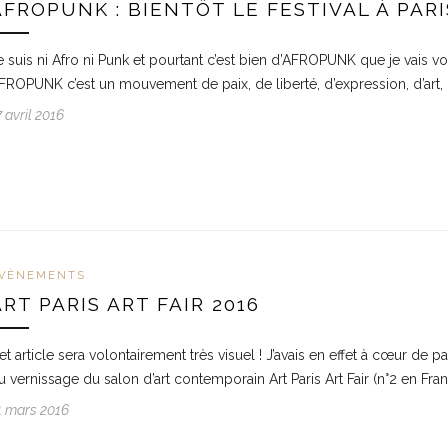
AFROPUNK : BIENTÔT LE FESTIVAL À PARI
e suis ni Afro ni Punk et pourtant c’est bien d’AFROPUNK que je vais vo
FROPUNK c’est un mouvement de paix, de liberté, d’expression, d’a
7 avril 2016
VÈNEMENTS
ART PARIS ART FAIR 2016
et article sera volontairement très visuel ! J’avais en effet à cœur d
u vernissage du salon d’art contemporain Art Paris Art Fair (n°2 en Fran
1 mars 2016