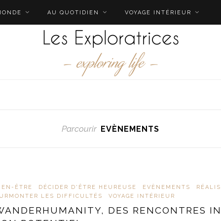
MONDE
AU QUOTIDIEN
VOYAGE INTÉRIEUR
Parcourir
EVÈNEMENTS
IEN-ÊTRE
DÉCIDER D'ÊTRE HEUREUSE
EVÈNEMENTS
RÉALIS
URMONTER LES DIFFICULTÉS
VOYAGE INTÉRIEUR
WANDERHUMANITY, DES RENCONTRES IN