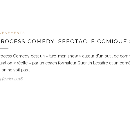
VÈNEMENTS
PROCESS COMEDY, SPECTACLE COMIQUE
rocess Comedy c’est un « two-men show » autour d’un outil de comm
ituation « réelle » par un coach formateur Quentin Lesaffre et un com
t on ne voit pas…
9 février 2016