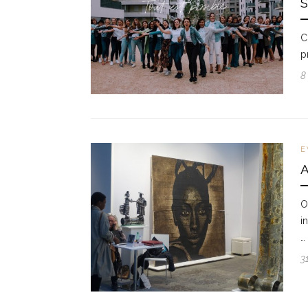
C
p
8
E
O
i
…
3