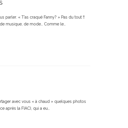
S
us parler. « T’as craqué Fanny? » Pas du tout !!
rt, de musique, de mode… Comme le…
e partager avec vous « à chaud » quelques photos
ce après la FIAC), qui a eu…