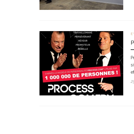
E
P
s
e
2