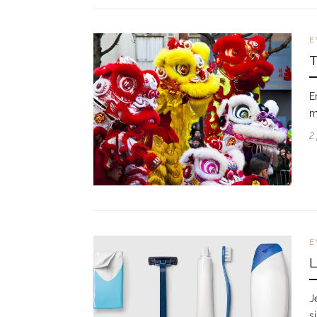
E
E
m
2
E
J
s