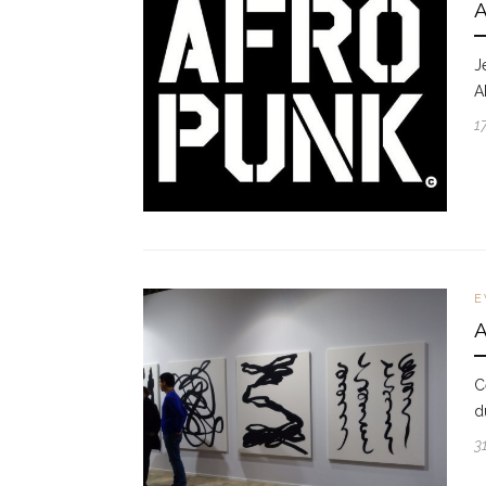
J
A
1
E
C
d
3