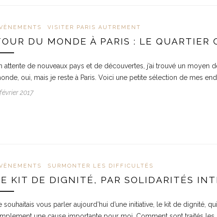
VÈNEMENTS
VISITER PARIS AUTREMENT
TOUR DU MONDE À PARIS : LE QUARTIER 
n attente de nouveaux pays et de découvertes, j’ai trouvé un moyen d
onde, oui, mais je reste à Paris. Voici une petite sélection de mes endr
 février 2017
VÈNEMENTS
SURMONTER LES DIFFICULTÉS
LE KIT DE DIGNITÉ, PAR SOLIDARITÉS I
e souhaitais vous parler aujourd’hui d’une initiative, le kit de dignité, 
implement une cause importante pour moi. Comment sont traités les r